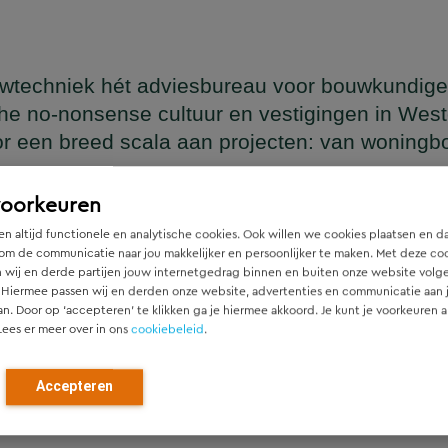
wtechniek hét adviesbureau voor bouwkundige
he no-nonsense cultuur en vestigingen in Wes
or een breed scala aan projecten: van woning
en
voorkeuren
n altijd functionele en analytische cookies. Ook willen we cookies plaatsen en d
om de communicatie naar jou makkelijker en persoonlijker te maken. Met deze co
 wij en derde partijen jouw internetgedrag binnen en buiten onze website volg
ger die naadloos aansluit op het architectonische ontwerp, h
 Hiermee passen wij en derden onze website, advertenties en communicatie aan
htgever.
an. Door op ‘accepteren’ te klikken ga je hiermee akkoord. Je kunt je voorkeuren a
Lees er meer over in ons
cookiebeleid
.
ied en denken vanaf het eerste moment actief mee met alle pa
r). Door als constructeur zo vroeg mogelijk in de ontwerpfase
Accepteren
ch optimale constructies — voor zowel nieuwbouw als renovat