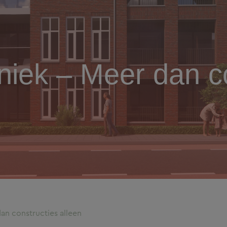
iek – Meer dan co
n constructies alleen