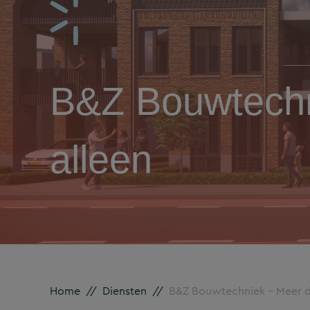
B&Z Bouwtechn
alleen
Home
//
Diensten
//
B&Z Bouwtechniek – Meer da