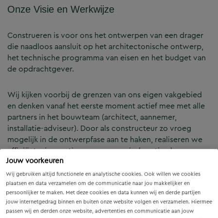
Onze Visie en Werkwijze
Construeren is voor ons het ontwerpen van een drager
die naadloos aansluit op het architectonische ontwerp,
het technische programma van eisen en het budget van
de opdrachtgever.
Wij kijken voorbij de grenzen van ons eigen vakgebied
en denken vanaf het eerste moment actief mee met alle
partners in het bouwteam (architect, aannemer,
installatie-adviseur). Door als constructeur zo vroeg
mogelijk in de ontwerpfase aan te haken, realiseren we
efficiënte, innovatieve en economisch optimale
Jouw voorkeuren
constructies — voor zowel nieuwbouw als renovatie.
Wij gebruiken altijd functionele en analytische cookies. Ook willen we cookies
plaatsen en data verzamelen om de communicatie naar jou makkelijker en
Onze Expertises en Activiteiten
persoonlijker te maken. Met deze cookies en data kunnen wij en derde partijen
jouw internetgedrag binnen en buiten onze website volgen en verzamelen. Hiermee
passen wij en derden onze website, advertenties en communicatie aan jouw
B&Z Bouwtechniek verzorgt het volledige constructieve