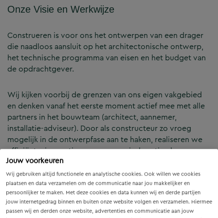
Onze Visie en Werkwijze
Construeren is voor ons het ontwerpen van een drager
die naadloos aansluit op het architectonische ontwerp,
het technische programma van eisen en het budget van
de opdrachtgever.
Wij kijken voorbij de grenzen van ons eigen vakgebied
en denken vanaf het eerste moment actief mee met alle
partners in het bouwteam (architect, aannemer,
installatie-adviseur). Door als constructeur zo vroeg
mogelijk in de ontwerpfase aan te haken, realiseren we
efficiënte, innovatieve en economisch optimale
Jouw voorkeuren
constructies — voor zowel nieuwbouw als renovatie.
Wij gebruiken altijd functionele en analytische cookies. Ook willen we cookies
plaatsen en data verzamelen om de communicatie naar jou makkelijker en
Onze Expertises en Activiteiten
persoonlijker te maken. Met deze cookies en data kunnen wij en derde partijen
jouw internetgedrag binnen en buiten onze website volgen en verzamelen. Hiermee
passen wij en derden onze website, advertenties en communicatie aan jouw
B&Z Bouwtechniek verzorgt het volledige constructieve