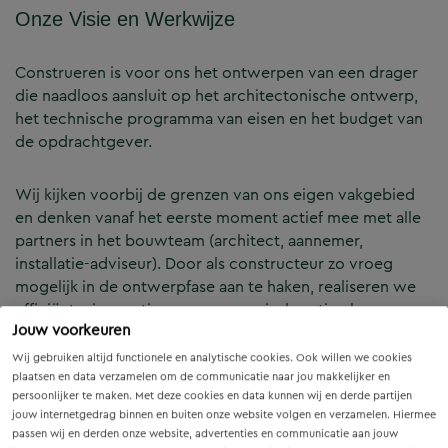
Onze Visie en Werkwijze
Construeren is voor ons het ontwerpen van een drager
die naadloos aansluit op het architectonische ontwerp,
het technische programma van eisen en het budget van
de opdrachtgever.
Wij kijken voorbij de grenzen van ons eigen vakgebied
en denken vanaf het eerste moment actief mee met alle
partners in het bouwteam (architect, aannemer,
installatie-adviseur). Door als constructeur zo vroeg
mogelijk in de ontwerpfase aan te haken, realiseren we
efficiënte, innovatieve en economisch optimale
Jouw voorkeuren
constructies — voor zowel nieuwbouw als renovatie.
Wij gebruiken altijd functionele en analytische cookies. Ook willen we cookies
plaatsen en data verzamelen om de communicatie naar jou makkelijker en
Onze Expertises en Activiteiten
persoonlijker te maken. Met deze cookies en data kunnen wij en derde partijen
jouw internetgedrag binnen en buiten onze website volgen en verzamelen. Hiermee
passen wij en derden onze website, advertenties en communicatie aan jouw
B&Z Bouwtechniek verzorgt het volledige constructieve