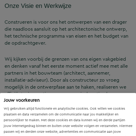
Onze Visie en Werkwijze
Construeren is voor ons het ontwerpen van een drager
die naadloos aansluit op het architectonische ontwerp,
het technische programma van eisen en het budget van
de opdrachtgever.
Wij kijken voorbij de grenzen van ons eigen vakgebied
en denken vanaf het eerste moment actief mee met alle
partners in het bouwteam (architect, aannemer,
installatie-adviseur). Door als constructeur zo vroeg
mogelijk in de ontwerpfase aan te haken, realiseren we
efficiënte, innovatieve en economisch optimale
Jouw voorkeuren
constructies — voor zowel nieuwbouw als renovatie.
Wij gebruiken altijd functionele en analytische cookies. Ook willen we cookies
plaatsen en data verzamelen om de communicatie naar jou makkelijker en
Onze Expertises en Activiteiten
persoonlijker te maken. Met deze cookies en data kunnen wij en derde partijen
jouw internetgedrag binnen en buiten onze website volgen en verzamelen. Hiermee
passen wij en derden onze website, advertenties en communicatie aan jouw
B&Z Bouwtechniek verzorgt het volledige constructieve