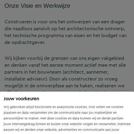
Onze Visie en Werkwijze
Construeren is voor ons het ontwerpen van een drager
die naadloos aansluit op het architectonische ontwerp,
het technische programma van eisen en het budget van
de opdrachtgever.
Wij kijken voorbij de grenzen van ons eigen vakgebied
en denken vanaf het eerste moment actief mee met alle
partners in het bouwteam (architect, aannemer,
installatie-adviseur). Door als constructeur zo vroeg
mogelijk in de ontwerpfase aan te haken, realiseren we
efficiënte, innovatieve en economisch optimale
Jouw voorkeuren
constructies — voor zowel nieuwbouw als renovatie.
Wij gebruiken altijd functionele en analytische cookies. Ook willen we cookies
plaatsen en data verzamelen om de communicatie naar jou makkelijker en
Onze Expertises en Activiteiten
persoonlijker te maken. Met deze cookies en data kunnen wij en derde partijen
jouw internetgedrag binnen en buiten onze website volgen en verzamelen. Hiermee
passen wij en derden onze website, advertenties en communicatie aan jouw
B&Z Bouwtechniek verzorgt het volledige constructieve