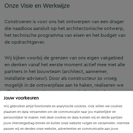
Onze Visie en Werkwijze
Construeren is voor ons het ontwerpen van een drager
die naadloos aansluit op het architectonische ontwerp,
het technische programma van eisen en het budget van
de opdrachtgever.
Wij kijken voorbij de grenzen van ons eigen vakgebied
en denken vanaf het eerste moment actief mee met alle
partners in het bouwteam (architect, aannemer,
installatie-adviseur). Door als constructeur zo vroeg
mogelijk in de ontwerpfase aan te haken, realiseren we
efficiënte, innovatieve en economisch optimale
Jouw voorkeuren
constructies — voor zowel nieuwbouw als renovatie.
Wij gebruiken altijd functionele en analytische cookies. Ook willen we cookies
plaatsen en data verzamelen om de communicatie naar jou makkelijker en
Onze Expertises en Activiteiten
persoonlijker te maken. Met deze cookies en data kunnen wij en derde partijen
jouw internetgedrag binnen en buiten onze website volgen en verzamelen. Hiermee
passen wij en derden onze website, advertenties en communicatie aan jouw
B&Z Bouwtechniek verzorgt het volledige constructieve