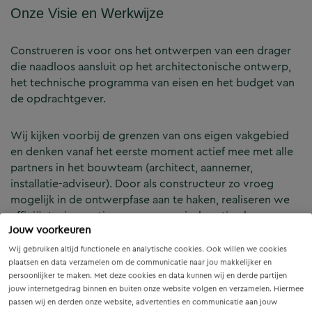
Onze Visie en Werkwijze
Construeren is voor ons het ontwerpen van een drager
die naadloos aansluit op het architectonische ontwerp,
het technische programma van eisen en het budget van
de opdrachtgever.
Wij kijken voorbij de grenzen van ons eigen vakgebied
en denken vanaf het eerste moment actief mee met alle
partners in het bouwteam (architect, aannemer,
installatie-adviseur). Door als constructeur zo vroeg
mogelijk in de ontwerpfase aan te haken, realiseren we
efficiënte, innovatieve en economisch optimale
Jouw voorkeuren
constructies — voor zowel nieuwbouw als renovatie.
Wij gebruiken altijd functionele en analytische cookies. Ook willen we cookies
plaatsen en data verzamelen om de communicatie naar jou makkelijker en
Onze Expertises en Activiteiten
persoonlijker te maken. Met deze cookies en data kunnen wij en derde partijen
jouw internetgedrag binnen en buiten onze website volgen en verzamelen. Hiermee
passen wij en derden onze website, advertenties en communicatie aan jouw
B&Z Bouwtechniek verzorgt het volledige constructieve