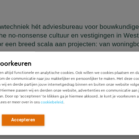
wtechniek hét adviesbureau voor bouwkundige
he no-nonsense cultuur en vestigingen in Wes
or een breed scala aan projecten: van woning
en
voorkeuren
n altijd functionele en analytische cookies. Ook willen we cookies plaatsen en d
om de communicatie naar jou makkelijker en persoonlijker te maken. Met deze co
 wij en derde partijen jouw internetgedrag binnen en buiten onze website volg
ger die naadloos aansluit op het architectonische ontwerp, h
 Hiermee passen wij en derden onze website, advertenties en communicatie aan
htgever.
an. Door op ‘accepteren’ te klikken ga je hiermee akkoord. Je kunt je voorkeuren a
Lees er meer over in ons
cookiebeleid
.
ied en denken vanaf het eerste moment actief mee met alle pa
r). Door als constructeur zo vroeg mogelijk in de ontwerpfase
Accepteren
ch optimale constructies — voor zowel nieuwbouw als renovat