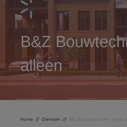
B&Z Bouwtechn
alleen
Home
//
Diensten
//
B&Z Bouwtechniek – Meer da