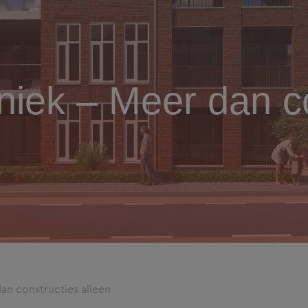
iek – Meer dan co
n constructies alleen