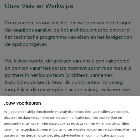
Onze Visie en Werkwijze
Construeren is voor ons het ontwerpen van een drager
die naadloos aansluit op het architectonische ontwerp,
het technische programma van eisen en het budget van
de opdrachtgever.
Wij kijken voorbij de grenzen van ons eigen vakgebied
en denken vanaf het eerste moment actief mee met alle
partners in het bouwteam (architect, aannemer,
installatie-adviseur). Door als constructeur zo vroeg
mogelijk in de ontwerpfase aan te haken, realiseren we
efficiënte, innovatieve en economisch optimale
Jouw voorkeuren
constructies — voor zowel nieuwbouw als renovatie.
Wij gebruiken altijd functionele en analytische cookies. Ook willen we cookies
plaatsen en data verzamelen om de communicatie naar jou makkelijker en
Onze Expertises en Activiteiten
persoonlijker te maken. Met deze cookies en data kunnen wij en derde partijen
jouw internetgedrag binnen en buiten onze website volgen en verzamelen. Hiermee
passen wij en derden onze website, advertenties en communicatie aan jouw
B&Z Bouwtechniek verzorgt het volledige constructieve