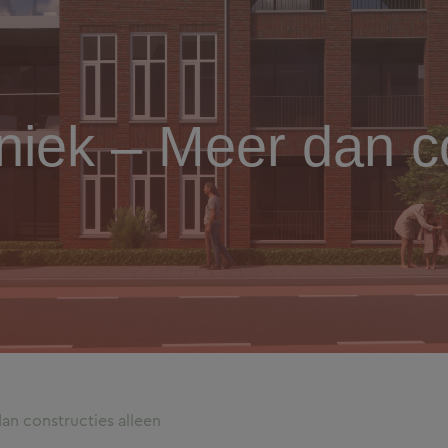
iek – Meer dan co
n constructies alleen