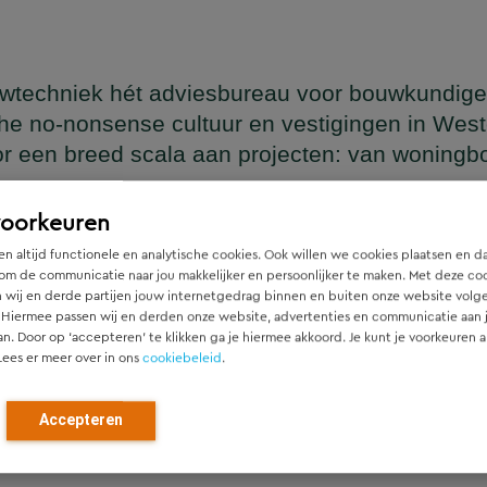
wtechniek hét adviesbureau voor bouwkundige
he no-nonsense cultuur en vestigingen in Wes
or een breed scala aan projecten: van woning
en
voorkeuren
n altijd functionele en analytische cookies. Ook willen we cookies plaatsen en d
om de communicatie naar jou makkelijker en persoonlijker te maken. Met deze co
 wij en derde partijen jouw internetgedrag binnen en buiten onze website volg
ger die naadloos aansluit op het architectonische ontwerp, h
 Hiermee passen wij en derden onze website, advertenties en communicatie aan
htgever.
an. Door op ‘accepteren’ te klikken ga je hiermee akkoord. Je kunt je voorkeuren a
Lees er meer over in ons
cookiebeleid
.
ied en denken vanaf het eerste moment actief mee met alle pa
r). Door als constructeur zo vroeg mogelijk in de ontwerpfase
Accepteren
ch optimale constructies — voor zowel nieuwbouw als renovat