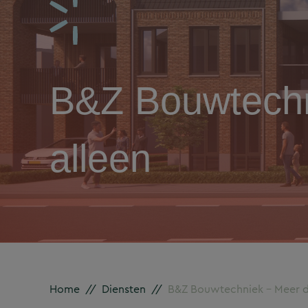
B&Z Bouwtechn
alleen
Home
//
Diensten
//
B&Z Bouwtechniek – Meer da