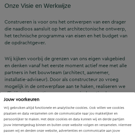
Onze Visie en Werkwijze
Construeren is voor ons het ontwerpen van een drager
die naadloos aansluit op het architectonische ontwerp,
het technische programma van eisen en het budget van
de opdrachtgever.
Wij kijken voorbij de grenzen van ons eigen vakgebied
en denken vanaf het eerste moment actief mee met alle
partners in het bouwteam (architect, aannemer,
installatie-adviseur). Door als constructeur zo vroeg
mogelijk in de ontwerpfase aan te haken, realiseren we
efficiënte, innovatieve en economisch optimale
Jouw voorkeuren
constructies — voor zowel nieuwbouw als renovatie.
Wij gebruiken altijd functionele en analytische cookies. Ook willen we cookies
plaatsen en data verzamelen om de communicatie naar jou makkelijker en
Onze Expertises en Activiteiten
persoonlijker te maken. Met deze cookies en data kunnen wij en derde partijen
jouw internetgedrag binnen en buiten onze website volgen en verzamelen. Hiermee
passen wij en derden onze website, advertenties en communicatie aan jouw
B&Z Bouwtechniek verzorgt het volledige constructieve