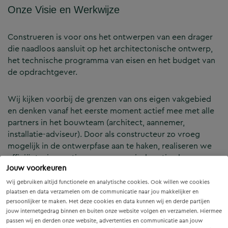
Onze Visie en Werkwijze
Construeren is voor ons het ontwerpen van een drager
die naadloos aansluit op het architectonische ontwerp,
het technische programma van eisen en het budget van
de opdrachtgever.
Wij kijken voorbij de grenzen van ons eigen vakgebied
en denken vanaf het eerste moment actief mee met alle
partners in het bouwteam (architect, aannemer,
installatie-adviseur). Door als constructeur zo vroeg
mogelijk in de ontwerpfase aan te haken, realiseren we
efficiënte, innovatieve en economisch optimale
Jouw voorkeuren
constructies — voor zowel nieuwbouw als renovatie.
Wij gebruiken altijd functionele en analytische cookies. Ook willen we cookies
plaatsen en data verzamelen om de communicatie naar jou makkelijker en
Onze Expertises en Activiteiten
persoonlijker te maken. Met deze cookies en data kunnen wij en derde partijen
jouw internetgedrag binnen en buiten onze website volgen en verzamelen. Hiermee
passen wij en derden onze website, advertenties en communicatie aan jouw
B&Z Bouwtechniek verzorgt het volledige constructieve