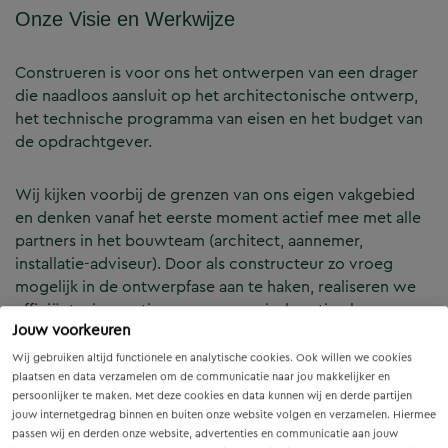
Onze Visie en Werkwijze
Construeren is voor ons het ontwerpen van een drager
die naadloos aansluit op het architectonische ontwerp,
het technische programma van eisen en het budget van
de opdrachtgever.
Wij kijken voorbij de grenzen van ons eigen vakgebied
en denken vanaf het eerste moment actief mee met alle
partners in het bouwteam (architect, aannemer,
installatie-adviseur). Door als constructeur zo vroeg
mogelijk in de ontwerpfase aan te haken, realiseren we
efficiënte, innovatieve en economisch optimale
Jouw voorkeuren
constructies — voor zowel nieuwbouw als renovatie.
Wij gebruiken altijd functionele en analytische cookies. Ook willen we cookies
plaatsen en data verzamelen om de communicatie naar jou makkelijker en
Onze Expertises en Activiteiten
persoonlijker te maken. Met deze cookies en data kunnen wij en derde partijen
jouw internetgedrag binnen en buiten onze website volgen en verzamelen. Hiermee
passen wij en derden onze website, advertenties en communicatie aan jouw
B&Z Bouwtechniek verzorgt het volledige constructieve