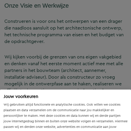
Onze Visie en Werkwijze
Construeren is voor ons het ontwerpen van een drager
die naadloos aansluit op het architectonische ontwerp,
het technische programma van eisen en het budget van
de opdrachtgever.
Wij kijken voorbij de grenzen van ons eigen vakgebied
en denken vanaf het eerste moment actief mee met alle
partners in het bouwteam (architect, aannemer,
installatie-adviseur). Door als constructeur zo vroeg
mogelijk in de ontwerpfase aan te haken, realiseren we
efficiënte, innovatieve en economisch optimale
Jouw voorkeuren
constructies — voor zowel nieuwbouw als renovatie.
Wij gebruiken altijd functionele en analytische cookies. Ook willen we cookies
plaatsen en data verzamelen om de communicatie naar jou makkelijker en
Onze Expertises en Activiteiten
persoonlijker te maken. Met deze cookies en data kunnen wij en derde partijen
jouw internetgedrag binnen en buiten onze website volgen en verzamelen. Hiermee
passen wij en derden onze website, advertenties en communicatie aan jouw
B&Z Bouwtechniek verzorgt het volledige constructieve