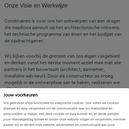
Onze Visie en Werkwijze
Construeren is voor ons het ontwerpen van een drager
die naadloos aansluit op het architectonische ontwerp,
het technische programma van eisen en het budget van
de opdrachtgever.
Wij kijken voorbij de grenzen van ons eigen vakgebied
en denken vanaf het eerste moment actief mee met alle
partners in het bouwteam (architect, aannemer,
installatie-adviseur). Door als constructeur zo vroeg
mogelijk in de ontwerpfase aan te haken, realiseren we
efficiënte, innovatieve en economisch optimale
Jouw voorkeuren
constructies — voor zowel nieuwbouw als renovatie.
Wij gebruiken altijd functionele en analytische cookies. Ook willen we cookies
plaatsen en data verzamelen om de communicatie naar jou makkelijker en
Onze Expertises en Activiteiten
persoonlijker te maken. Met deze cookies en data kunnen wij en derde partijen
jouw internetgedrag binnen en buiten onze website volgen en verzamelen. Hiermee
passen wij en derden onze website, advertenties en communicatie aan jouw
B&Z Bouwtechniek verzorgt het volledige constructieve