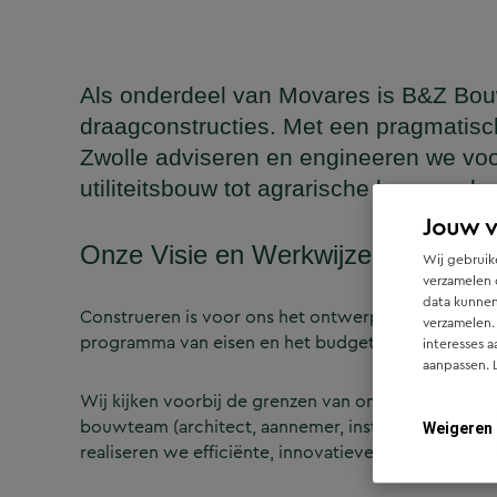
Als onderdeel van Movares is B&Z Bou
draagconstructies. Met een pragmatisc
Zwolle adviseren en engineeren we vo
utiliteitsbouw tot agrarische bouwwerk
Jouw 
Onze Visie en Werkwijze
Wij gebruike
verzamelen 
data kunnen
Construeren is voor ons het ontwerpen van een dra
verzamelen.
programma van eisen en het budget van de opdrac
interesses a
aanpassen. 
Wij kijken voorbij de grenzen van ons eigen vakgeb
bouwteam (architect, aannemer, installatie-adviseu
Weigeren
realiseren we efficiënte, innovatieve en economis