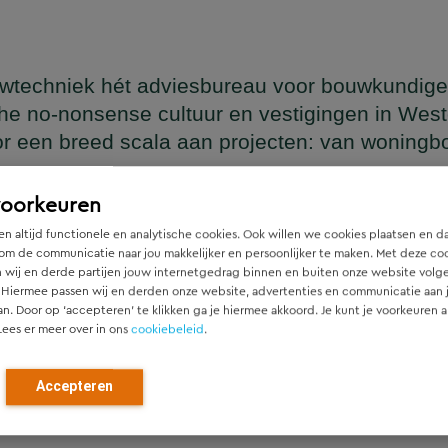
wtechniek hét adviesbureau voor bouwkundige
he no-nonsense cultuur en vestigingen in Wes
or een breed scala aan projecten: van woning
en
voorkeuren
n altijd functionele en analytische cookies. Ook willen we cookies plaatsen en d
om de communicatie naar jou makkelijker en persoonlijker te maken. Met deze co
 wij en derde partijen jouw internetgedrag binnen en buiten onze website volg
ger die naadloos aansluit op het architectonische ontwerp, h
 Hiermee passen wij en derden onze website, advertenties en communicatie aan
htgever.
an. Door op ‘accepteren’ te klikken ga je hiermee akkoord. Je kunt je voorkeuren a
Lees er meer over in ons
cookiebeleid
.
ied en denken vanaf het eerste moment actief mee met alle pa
r). Door als constructeur zo vroeg mogelijk in de ontwerpfase
Accepteren
ch optimale constructies — voor zowel nieuwbouw als renovat