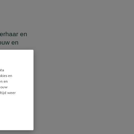
terhaar en
bouw en
ata
okies en
en en
et technische
 jouw
ltijd weer
rtners in het
 aan te haken,
ie.