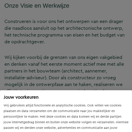
Onze Visie en Werkwijze
Construeren is voor ons het ontwerpen van een drager
die naadloos aansluit op het architectonische ontwerp,
het technische programma van eisen en het budget van
de opdrachtgever.
Wij kijken voorbij de grenzen van ons eigen vakgebied
en denken vanaf het eerste moment actief mee met alle
partners in het bouwteam (architect, aannemer,
installatie-adviseur). Door als constructeur zo vroeg
mogelijk in de ontwerpfase aan te haken, realiseren we
efficiënte, innovatieve en economisch optimale
Jouw voorkeuren
constructies — voor zowel nieuwbouw als renovatie.
Wij gebruiken altijd functionele en analytische cookies. Ook willen we cookies
plaatsen en data verzamelen om de communicatie naar jou makkelijker en
Onze Expertises en Activiteiten
persoonlijker te maken. Met deze cookies en data kunnen wij en derde partijen
jouw internetgedrag binnen en buiten onze website volgen en verzamelen. Hiermee
passen wij en derden onze website, advertenties en communicatie aan jouw
B&Z Bouwtechniek verzorgt het volledige constructieve