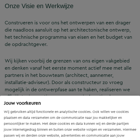
Onze Visie en Werkwijze
Construeren is voor ons het ontwerpen van een drager
die naadloos aansluit op het architectonische ontwerp,
het technische programma van eisen en het budget van
de opdrachtgever.
Wij kijken voorbij de grenzen van ons eigen vakgebied
en denken vanaf het eerste moment actief mee met alle
partners in het bouwteam (architect, aannemer,
installatie-adviseur). Door als constructeur zo vroeg
mogelijk in de ontwerpfase aan te haken, realiseren we
efficiënte, innovatieve en economisch optimale
Jouw voorkeuren
constructies — voor zowel nieuwbouw als renovatie.
Wij gebruiken altijd functionele en analytische cookies. Ook willen we cookies
plaatsen en data verzamelen om de communicatie naar jou makkelijker en
Onze Expertises en Activiteiten
persoonlijker te maken. Met deze cookies en data kunnen wij en derde partijen
jouw internetgedrag binnen en buiten onze website volgen en verzamelen. Hiermee
passen wij en derden onze website, advertenties en communicatie aan jouw
B&Z Bouwtechniek verzorgt het volledige constructieve