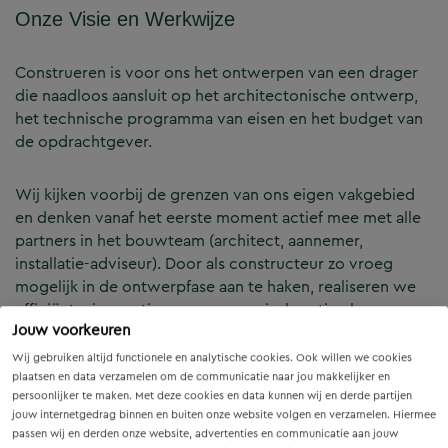
Onze Visie en Werkwijze
Construeren is voor ons het ontwerpen van een drager
die naadloos aansluit op het architectonische ontwerp,
het technische programma van eisen en het budget van
de opdrachtgever.
Wij kijken voorbij de grenzen van ons eigen vakgebied
en denken vanaf het eerste moment actief mee met alle
partners in het bouwteam (architect, aannemer,
installatie-adviseur). Door als constructeur zo vroeg
mogelijk in de ontwerpfase aan te haken, realiseren we
efficiënte, innovatieve en economisch optimale
Jouw voorkeuren
constructies — voor zowel nieuwbouw als renovatie.
Wij gebruiken altijd functionele en analytische cookies. Ook willen we cookies
plaatsen en data verzamelen om de communicatie naar jou makkelijker en
Onze Expertises en Activiteiten
persoonlijker te maken. Met deze cookies en data kunnen wij en derde partijen
jouw internetgedrag binnen en buiten onze website volgen en verzamelen. Hiermee
passen wij en derden onze website, advertenties en communicatie aan jouw
B&Z Bouwtechniek verzorgt het volledige constructieve