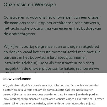
Onze Visie en Werkwijze
Construeren is voor ons het ontwerpen van een drager
die naadloos aansluit op het architectonische ontwerp,
het technische programma van eisen en het budget van
de opdrachtgever.
Wij kijken voorbij de grenzen van ons eigen vakgebied
en denken vanaf het eerste moment actief mee met alle
partners in het bouwteam (architect, aannemer,
installatie-adviseur). Door als constructeur zo vroeg
mogelijk in de ontwerpfase aan te haken, realiseren we
efficiënte, innovatieve en economisch optimale
Jouw voorkeuren
constructies — voor zowel nieuwbouw als renovatie.
Wij gebruiken altijd functionele en analytische cookies. Ook willen we cookies
plaatsen en data verzamelen om de communicatie naar jou makkelijker en
Onze Expertises en Activiteiten
persoonlijker te maken. Met deze cookies en data kunnen wij en derde partijen
jouw internetgedrag binnen en buiten onze website volgen en verzamelen. Hiermee
passen wij en derden onze website, advertenties en communicatie aan jouw
B&Z Bouwtechniek verzorgt het volledige constructieve