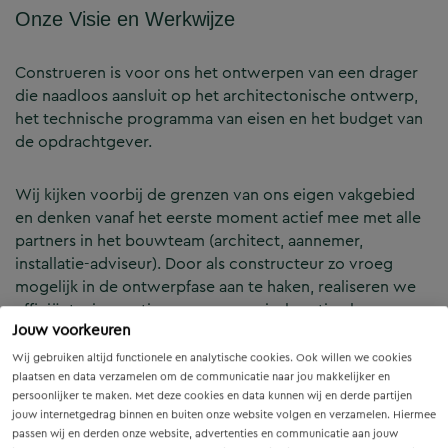
Onze Visie en Werkwijze
Construeren is voor ons het ontwerpen van een drager
die naadloos aansluit op het architectonische ontwerp,
het technische programma van eisen en het budget van
de opdrachtgever.
Wij kijken voorbij de grenzen van ons eigen vakgebied
en denken vanaf het eerste moment actief mee met alle
partners in het bouwteam (architect, aannemer,
installatie-adviseur). Door als constructeur zo vroeg
mogelijk in de ontwerpfase aan te haken, realiseren we
efficiënte, innovatieve en economisch optimale
Jouw voorkeuren
constructies — voor zowel nieuwbouw als renovatie.
Wij gebruiken altijd functionele en analytische cookies. Ook willen we cookies
plaatsen en data verzamelen om de communicatie naar jou makkelijker en
Onze Expertises en Activiteiten
persoonlijker te maken. Met deze cookies en data kunnen wij en derde partijen
jouw internetgedrag binnen en buiten onze website volgen en verzamelen. Hiermee
passen wij en derden onze website, advertenties en communicatie aan jouw
B&Z Bouwtechniek verzorgt het volledige constructieve