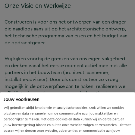
Onze Visie en Werkwijze
Construeren is voor ons het ontwerpen van een drager
die naadloos aansluit op het architectonische ontwerp,
het technische programma van eisen en het budget van
de opdrachtgever.
Wij kijken voorbij de grenzen van ons eigen vakgebied
en denken vanaf het eerste moment actief mee met alle
partners in het bouwteam (architect, aannemer,
installatie-adviseur). Door als constructeur zo vroeg
mogelijk in de ontwerpfase aan te haken, realiseren we
efficiënte, innovatieve en economisch optimale
Jouw voorkeuren
constructies — voor zowel nieuwbouw als renovatie.
Wij gebruiken altijd functionele en analytische cookies. Ook willen we cookies
plaatsen en data verzamelen om de communicatie naar jou makkelijker en
Onze Expertises en Activiteiten
persoonlijker te maken. Met deze cookies en data kunnen wij en derde partijen
jouw internetgedrag binnen en buiten onze website volgen en verzamelen. Hiermee
passen wij en derden onze website, advertenties en communicatie aan jouw
B&Z Bouwtechniek verzorgt het volledige constructieve