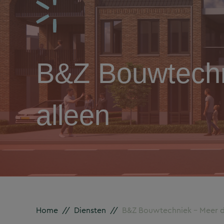
B&Z Bouwtechn
alleen
Home
//
Diensten
//
B&Z Bouwtechniek – Meer da