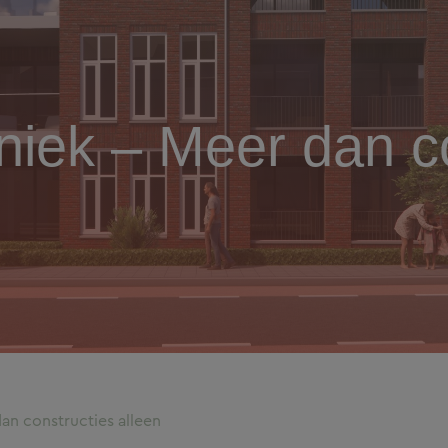
iek – Meer dan co
n constructies alleen