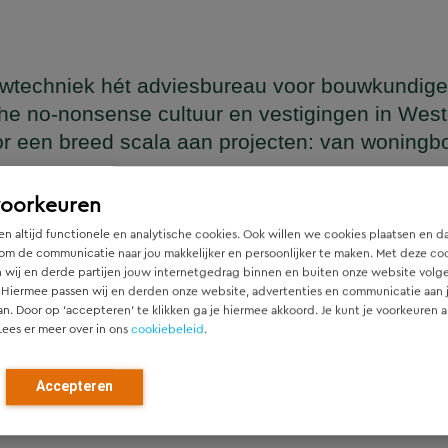
wtechniek hét adviesbureau voor bouwkundige
he no-nonsense cultuur en vestigingen in Wes
or een breed scala aan projecten: van woning
en
voorkeuren
n altijd functionele en analytische cookies. Ook willen we cookies plaatsen en d
om de communicatie naar jou makkelijker en persoonlijker te maken. Met deze co
 wij en derde partijen jouw internetgedrag binnen en buiten onze website volg
ger die naadloos aansluit op het architectonische ontwerp, h
 Hiermee passen wij en derden onze website, advertenties en communicatie aan
htgever.
an. Door op ‘accepteren’ te klikken ga je hiermee akkoord. Je kunt je voorkeuren a
Lees er meer over in ons
cookiebeleid
.
ied en denken vanaf het eerste moment actief mee met alle pa
r). Door als constructeur zo vroeg mogelijk in de ontwerpfase
Accepteren
ch optimale constructies — voor zowel nieuwbouw als renovat