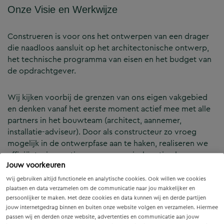
Onze Visie en Werkwijze
Construeren is voor ons het ontwerpen van een drager
die naadloos aansluit op het architectonische ontwerp,
het technische programma van eisen en het budget van
de opdrachtgever.
Wij kijken voorbij de grenzen van ons eigen vakgebied
en denken vanaf het eerste moment actief mee met alle
partners in het bouwteam (architect, aannemer,
installatie-adviseur). Door als constructeur zo vroeg
mogelijk in de ontwerpfase aan te haken, realiseren we
efficiënte, innovatieve en economisch optimale
Jouw voorkeuren
constructies — voor zowel nieuwbouw als renovatie.
Wij gebruiken altijd functionele en analytische cookies. Ook willen we cookies
plaatsen en data verzamelen om de communicatie naar jou makkelijker en
Onze Expertises en Activiteiten
persoonlijker te maken. Met deze cookies en data kunnen wij en derde partijen
jouw internetgedrag binnen en buiten onze website volgen en verzamelen. Hiermee
passen wij en derden onze website, advertenties en communicatie aan jouw
B&Z Bouwtechniek verzorgt het volledige constructieve