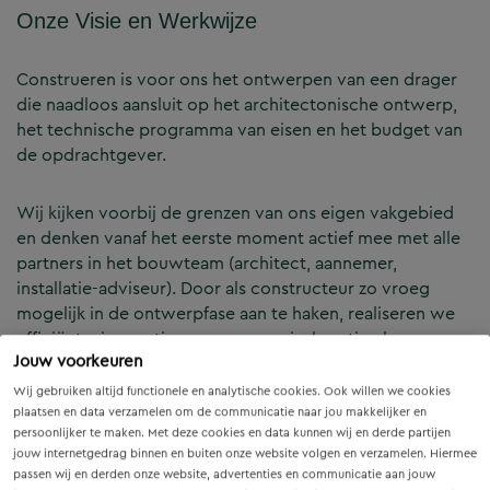
Onze Visie en Werkwijze
Construeren is voor ons het ontwerpen van een drager
die naadloos aansluit op het architectonische ontwerp,
het technische programma van eisen en het budget van
de opdrachtgever.
Wij kijken voorbij de grenzen van ons eigen vakgebied
en denken vanaf het eerste moment actief mee met alle
partners in het bouwteam (architect, aannemer,
installatie-adviseur). Door als constructeur zo vroeg
mogelijk in de ontwerpfase aan te haken, realiseren we
efficiënte, innovatieve en economisch optimale
Jouw voorkeuren
constructies — voor zowel nieuwbouw als renovatie.
Wij gebruiken altijd functionele en analytische cookies. Ook willen we cookies
plaatsen en data verzamelen om de communicatie naar jou makkelijker en
Onze Expertises en Activiteiten
persoonlijker te maken. Met deze cookies en data kunnen wij en derde partijen
jouw internetgedrag binnen en buiten onze website volgen en verzamelen. Hiermee
passen wij en derden onze website, advertenties en communicatie aan jouw
B&Z Bouwtechniek verzorgt het volledige constructieve