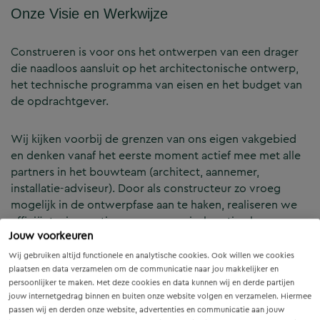
Onze Visie en Werkwijze
Construeren is voor ons het ontwerpen van een drager
die naadloos aansluit op het architectonische ontwerp,
het technische programma van eisen en het budget van
de opdrachtgever.
Wij kijken voorbij de grenzen van ons eigen vakgebied
en denken vanaf het eerste moment actief mee met alle
partners in het bouwteam (architect, aannemer,
installatie-adviseur). Door als constructeur zo vroeg
mogelijk in de ontwerpfase aan te haken, realiseren we
efficiënte, innovatieve en economisch optimale
Jouw voorkeuren
constructies — voor zowel nieuwbouw als renovatie.
Wij gebruiken altijd functionele en analytische cookies. Ook willen we cookies
plaatsen en data verzamelen om de communicatie naar jou makkelijker en
Onze Expertises en Activiteiten
persoonlijker te maken. Met deze cookies en data kunnen wij en derde partijen
jouw internetgedrag binnen en buiten onze website volgen en verzamelen. Hiermee
passen wij en derden onze website, advertenties en communicatie aan jouw
B&Z Bouwtechniek verzorgt het volledige constructieve