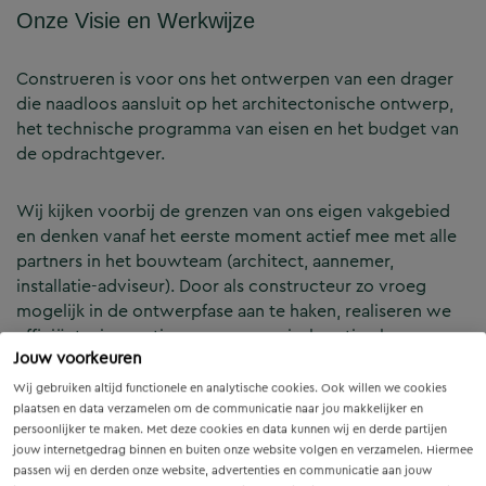
Onze Visie en Werkwijze
Construeren is voor ons het ontwerpen van een drager
die naadloos aansluit op het architectonische ontwerp,
het technische programma van eisen en het budget van
de opdrachtgever.
Wij kijken voorbij de grenzen van ons eigen vakgebied
en denken vanaf het eerste moment actief mee met alle
partners in het bouwteam (architect, aannemer,
installatie-adviseur). Door als constructeur zo vroeg
mogelijk in de ontwerpfase aan te haken, realiseren we
efficiënte, innovatieve en economisch optimale
Jouw voorkeuren
constructies — voor zowel nieuwbouw als renovatie.
Wij gebruiken altijd functionele en analytische cookies. Ook willen we cookies
plaatsen en data verzamelen om de communicatie naar jou makkelijker en
Onze Expertises en Activiteiten
persoonlijker te maken. Met deze cookies en data kunnen wij en derde partijen
jouw internetgedrag binnen en buiten onze website volgen en verzamelen. Hiermee
passen wij en derden onze website, advertenties en communicatie aan jouw
B&Z Bouwtechniek verzorgt het volledige constructieve